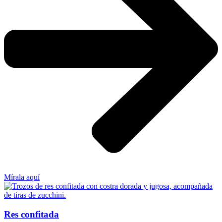
Mírala aquí
Res confitada