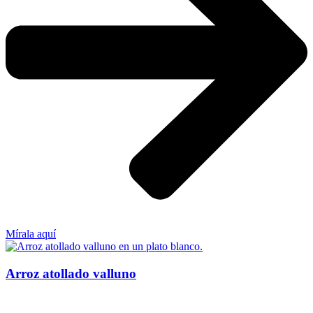
Mírala aquí
Arroz atollado valluno