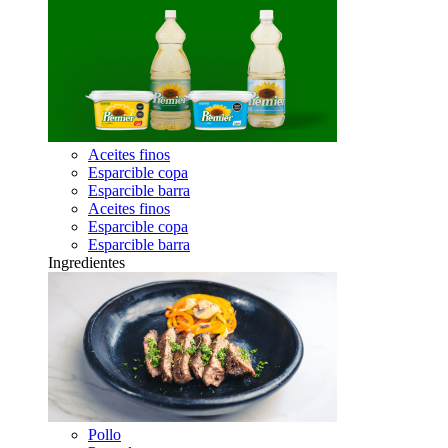
Aceites finos
Esparcible copa
Esparcible barra
Aceites finos
Esparcible copa
Esparcible barra
Ingredientes
Pollo