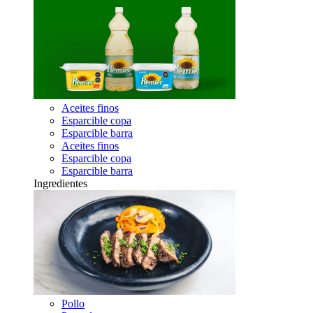
Aceites finos
Esparcible copa
Esparcible barra
Aceites finos
Esparcible copa
Esparcible barra
Ingredientes
Pollo