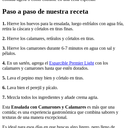
Paso a paso de nuestra receta
1.
Hierve los huevos para la ensalada, luego enfríalos con agua fría,
retira la cáscara y córtalos en tiras finas.
2.
Hierve los calamares, retíralos y córtalos en tiras.
3.
Hierve los camarones durante 6-7 minutos en agua con sal y
pélalos.
4.
En un sartén, agrega el
Esparcible Premier Light
con los
calamares y camarones hasta que estén dorados.
5.
Lava el pepino muy bien y córtalo en tiras.
6.
Lava bien el perejil y pícalo.
7.
Mezcla todos los ingredientes y añade crema agria.
Esta
Ensalada con Camarones y Calamares
es más que una
comida; es una experiencia gastronómica que combina sabores y
texturas de una manera excepcional.
Es ideal para esos días en que buscas algo ligero, pero lleno de