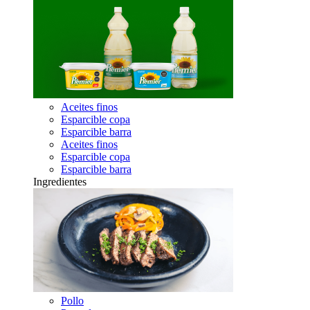
Aceites finos
Esparcible copa
Esparcible barra
Aceites finos
Esparcible copa
Esparcible barra
Ingredientes
Pollo