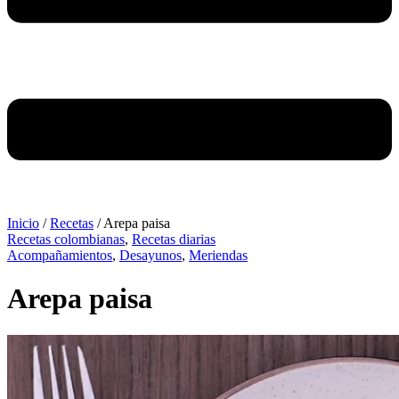
Inicio
/
Recetas
/
Arepa paisa
Recetas colombianas
,
Recetas diarias
Acompañamientos
,
Desayunos
,
Meriendas
Arepa paisa