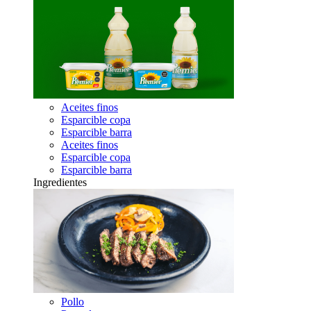
Aceites finos
Esparcible copa
Esparcible barra
Aceites finos
Esparcible copa
Esparcible barra
Ingredientes
Pollo