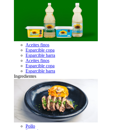
Aceites finos
Esparcible copa
Esparcible barra
Aceites finos
Esparcible copa
Esparcible barra
Ingredientes
Pollo