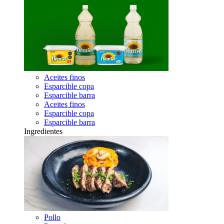
Aceites finos
Esparcible copa
Esparcible barra
Aceites finos
Esparcible copa
Esparcible barra
Ingredientes
Pollo