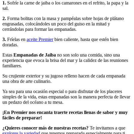
1.
Sofríe la carne de jaiba o los camarones en el refrito, la papa y la
sal.
2.
Forma bolitas con la masa y pampéalas sobre hojas de plátano
engrasadas, colocándoles un poco del guiso en la mitad y
cerrándolas para formar las empanadas.
3.
Fríelas en
aceite Premier
bien caliente, hasta que estén bien
doradas.
Estas
Empanadas de Jaiba
no son solo una comida, sino una
experiencia que evoca la brisa del mar y la calidez de las reuniones
familiares.
Su crujiente exterior y su jugoso relleno hacen de cada empanada
una obra de arte culinario.
Ya sea para una ocasión especial o para disfrutar de los placeres
simples de la vida, estas empanadas son la manera perfecta de llevar
un pedazo del océano a tu mesa​.
¡En Premier nos encanta traerte recetas llenas de sabor y muy
fáciles de preparar!
¿Quieres conocer más de nuestras recetas?
Te invitamos a que
explores la variedad
que tenemos preparada especialmente para ti.