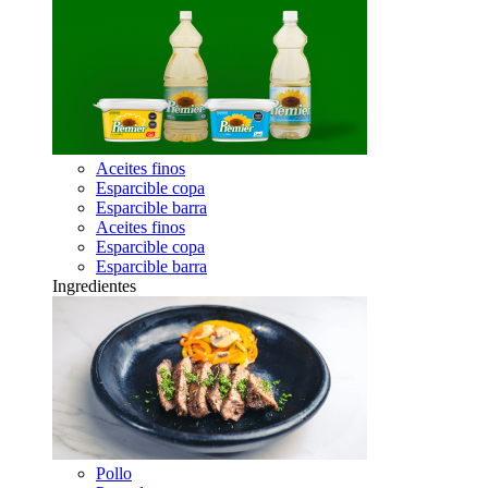
Aceites finos
Esparcible copa
Esparcible barra
Aceites finos
Esparcible copa
Esparcible barra
Ingredientes
Pollo