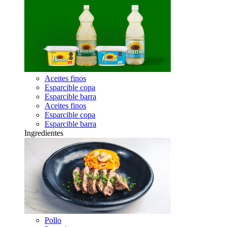
Aceites finos
Esparcible copa
Esparcible barra
Aceites finos
Esparcible copa
Esparcible barra
Ingredientes
Pollo