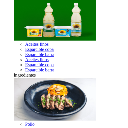
Aceites finos
Esparcible copa
Esparcible barra
Aceites finos
Esparcible copa
Esparcible barra
Ingredientes
Pollo