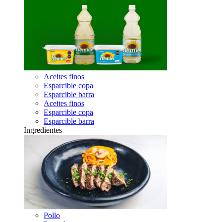
Aceites finos
Esparcible copa
Esparcible barra
Aceites finos
Esparcible copa
Esparcible barra
Ingredientes
Pollo