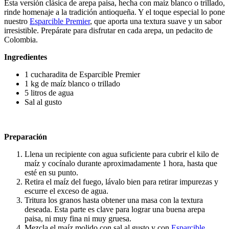
Esta versión clásica de arepa paisa, hecha con maíz blanco o trillado,
rinde homenaje a la tradición antioqueña. Y el toque especial lo pone
nuestro
Esparcible Premier
, que aporta una textura suave y un sabor
irresistible. Prepárate para disfrutar en cada arepa, un pedacito de
Colombia.
Ingredientes
1 cucharadita de Esparcible Premier
1 kg de maíz blanco o trillado
5 litros de agua
Sal al gusto
Preparación
Llena un recipiente con agua suficiente para cubrir el kilo de
maíz y cocínalo durante aproximadamente 1 hora, hasta que
esté en su punto.
Retira el maíz del fuego, lávalo bien para retirar impurezas y
escurre el exceso de agua.
Tritura los granos hasta obtener una masa con la textura
deseada. Esta parte es clave para lograr una buena arepa
paisa, ni muy fina ni muy gruesa.
Mezcla el maíz molido con sal al gusto y con
Esparcible