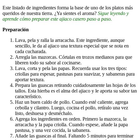
Este listado de ingredientes forma la base de uno de los platos más
queridos de nuestra tierra. ¿Ya sientes el aroma?
Sigue leyendo y
aprende cómo preparar este ajiaco casero paso a paso.
Preparación
Lava, pela y ralla la arracacha. Este ingrediente, aunque
sencillo, le da al ajiaco una textura especial que se nota en
cada cucharada.
Arregla las mazorcas. Córtalas en trozos medianos para que
liberen todo su sabor al cocinarse.
Lava, corta y pela las papas. Recuerda usar los tres tipos:
criollas para espesar, pastusas para suavizar, y sabaneras para
aportar textura.
Prepara las guascas retirando cuidadosamente las hojas de los
tallos. Esta hierba es el alma del ajiaco y le aporta su sabor tan
característico.
Haz un buen caldo de pollo. Cuando esté caliente, agrega
cebolla y cilantro. Luego, cocina el pollo, retíralo una vez
listo, deshuesa y desméchalo.
Agrega los ingredientes en orden. Primero la mazorca, la
arracacha y la papa criolla. Cuando espese, añade la papa
pastusa, y una vez cocida, la sabanera.
Añade las guascas al final. Faltando 5 minutos para terminar