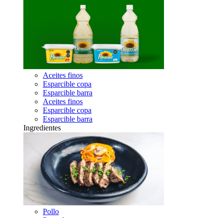
Aceites finos
Esparcible copa
Esparcible barra
Aceites finos
Esparcible copa
Esparcible barra
Ingredientes
Pollo