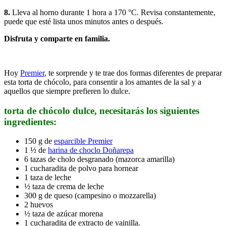
8.
Lleva al horno durante 1 hora a 170 °C. Revisa constantemente,
puede que esté lista unos minutos antes o después.
Disfruta y comparte en familia.
Hoy
Premier
, te sorprende y te trae dos formas diferentes de preparar
esta torta de chócolo, para consentir a los amantes de la sal y a
aquellos que siempre prefieren lo dulce.
torta de chócolo dulce, necesitarás los siguientes
ingredientes:
150 g de
esparcible Premier
1 ½ de
harina de choclo Doñarepa
6 tazas de cholo desgranado (mazorca amarilla)
1 cucharadita de polvo para hornear
1 taza de leche
½ taza de crema de leche
300 g de queso (campesino o mozzarella)
2 huevos
½ taza de azúcar morena
1 cucharadita de extracto de vainilla.