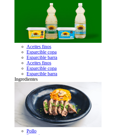
Aceites finos
Esparcible copa
Esparcible barra
Aceites finos
Esparcible copa
Esparcible barra
Ingredientes
Pollo