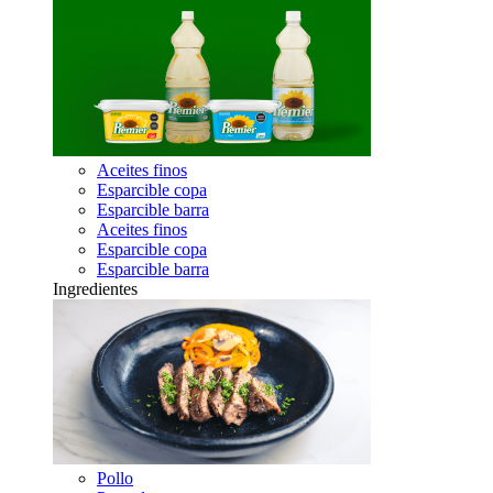
Aceites finos
Esparcible copa
Esparcible barra
Aceites finos
Esparcible copa
Esparcible barra
Ingredientes
Pollo